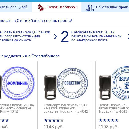
ечати с защитой
Печать в подарок
Собственное произ
 печать в Стерлибашево очень просто!
2
ыбрать макет будущей печати
Согласовать макет Вашей
ли отправить оттиск для
печати в личном кабинете или
оздания дубликата
по электронной почте
 предложения в Стерлибашево
артная печать АО на
Стандартная печать ООО
Печать врача на
атической оснастке
на автоматической
автоматической о
 Printy 4642
оснастке Trodat Printy 4642
Trodat Printy 4642
★★★
★★★
★★★★★
★★★★★
★★★★★
★★★★★
 руб.
1148 руб.
1198 руб.