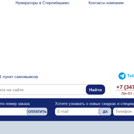
Нумераторы в Стерлибашево
Контакты компании
Te
1 пункт самовывоза
+7 (34
пн-пт 
те номер заказа
Хотите узнавать о новых скидках и специ