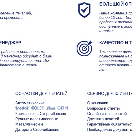
БОЛЬШОЙ ОП
овление печатей,
Наша компания п
за срочность.
более 10 лет. Б
предовых технол
доступные и ком
штампы.
ЕНЕДЖЕР
КАЧЕСТВО И 
я работы с постоянными
Технические воз
й менеджер обсудит с Вами
помноженные на 
дного сотрудничества. Вы
специалистов, с
дничеством с нашей
оттиска печати 
лет.
ОСНАСТКИ ДЛЯ ПЕЧАТЕЙ
СЕРВИС ДЛЯ КЛИЕНТ
Автоматические
О компании
Вопросы и ответы
Карманные в Стерлибашево
Онлайн заказ печатей
Ручные пластмассовые
Доставка печатей
Металлические
Гарантийные обязательс
Датеры в Стерлибашево
Необходимые документ