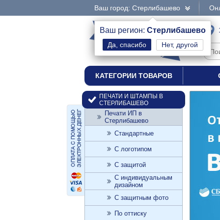
Ваш город: Стерлибашево
Онл
интернет-магазин
Ваш регион:
Стерлибашево
Нет, другой
печати и штампы
КАТЕГОРИИ ТОВАРОВ
ПЕЧАТИ И ШТАМПЫ В
СТЕРЛИБАШЕВО
Печати ИП в
Стерлибашево
Стандартные
С логотипом
С защитой
С индивидуальным
дизайном
С защитным фото
По оттиску