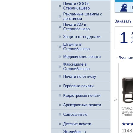
Печати ООО в
П
Стерлибашево
Рекламные штампы с
логотипом
Заказать
Печати АО в
Стерлибашево
1
В
Защита от подделки
и
с
Штампы в
Стерлибашево
Медицинские печати
Лучшие
Факсимиле в
Стерлибашево
Печати по оттиску
Гербовые печати
Кадастровые печати
«
Арбитражные печати
Станд
автом
Самозанятые
Trodat
★★
★★
Детские печати
1148
Экслибрис в