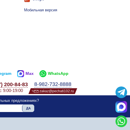
Мобильная версия
legram
Max
WhatsApp
8-982-732-8888
7) 200-84-83
с 9:00-19:00
zakaz@pechati102.ru
альных предложениях?