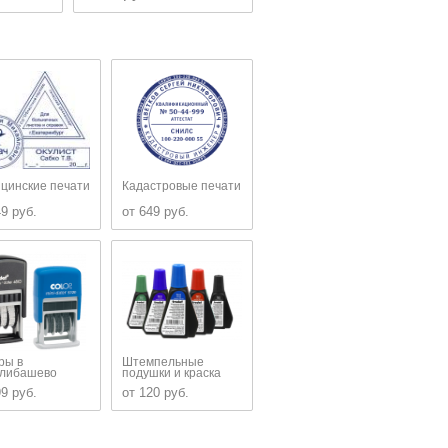
цинские печати
Кадастровые печати
49 руб.
от 649 руб.
ры в
Штемпельные
либашево
подушки и краска
99 руб.
от 120 руб.