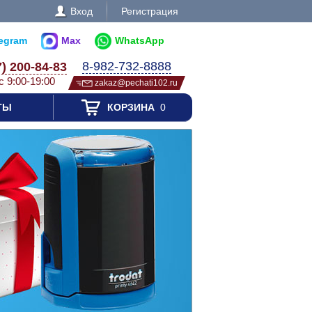
Вход
Регистрация
legram
Max
WhatsApp
8-982-732-8888
7) 200-84-83
с 9:00-19:00
zakaz@pechati102.ru
ТЫ
КОРЗИНА
0