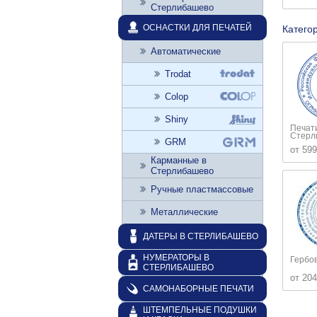
Стерлибашево
ОСНАСТКИ ДЛЯ ПЕЧАТЕЙ
Катего
Автоматические
Trodat
Colop
Shiny
Печат
Стерл
GRM
от 599
Карманные в
Стерлибашево
Ручные пластмассовые
Металлические
ДАТЕРЫ В СТЕРЛИБАШЕВО
НУМЕРАТОРЫ В
Гербо
СТЕРЛИБАШЕВО
от 204
САМОНАБОРНЫЕ ПЕЧАТИ
ШТЕМПЕЛЬНЫЕ ПОДУШКИ