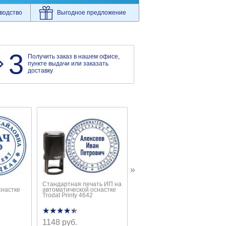
водство
Выгодное предложение
3
Получить заказ в нашем офисе,
пункте выдачи или заказать
доставку
»
Стандартная печать ИП на
Стандартная печать АО на
снастке
автоматической оснастке
автоматической карманной
Trodat Printy 4642
оснастке Colop Mouse
★★★★★
★★★★★
★★★★★
★★★★★
1148 руб.
от 1248 руб.