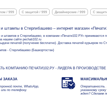
пом / 999
С защитой / 999
Дизайнерские / 999
С защит
 и штампы в Стерлибашево – интернет магазин «Печати
й и штампов в Стерлибашево, в компании «Печати102.РУ» принимаются по
на нашем сайте pechati102.ru
выдачи печатей (получение бесплатно). Доставка печатей курьером по Ст
мпов - Стерлибашево (Башкортостан)
ТЬ КОМПАНИЮ ПЕЧАТИ102.РУ - ЛИДЕРА В ПРОИЗВОДСТВЕ
Ы ЗАКАЗА
МАКСИМАЛЬН
ктронной почте, WhatsApp,
Оперативность. 
 или по телефону.
указанному сроку 
ждет? Сделаем п