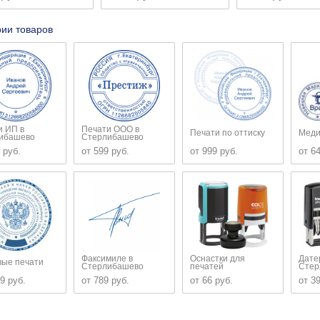
рии товаров
и ИП в
Печати ООО в
Печати по оттиску
Меди
ибашево
Стерлибашево
 руб.
от 599 руб.
от 999 руб.
от 6
Факсимиле в
Оснастки для
Дате
вые печати
Стерлибашево
печатей
Стер
9 руб.
от 789 руб.
от 66 руб.
от 3