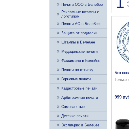
1
и
Печати ООО в Белебее
с
Рекламные штампы с
логотипом
Печати АО в Белебее
Защита от подделки
Штампы в Белебее
Медицинские печати
Факсимиле в Белебее
Печати по оттиску
Без осн
Гербовые печати
Только 
Кадастровые печати
999 ру
Арбитражные печати
Самозанятые
Детские печати
Экслибрис в Белебее