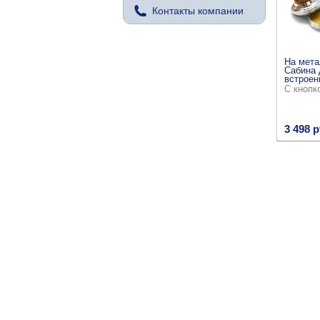
Контакты компании
На мета
Сабина 
встроен
С кнопк
3 498 р