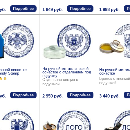
Подробнее
Подробнее
П
уб.
1 849 руб.
1 998 руб.
На ручной металлической
анной оснастке
На ручной метал
оснастке с отделением под
andy Stamp
оснастке
подушку
Брелок с кнопкой
Отдельная секция с
подушкой
подушкой
Подробнее
Подробнее
П
уб.
2 959 руб.
3 449 руб.