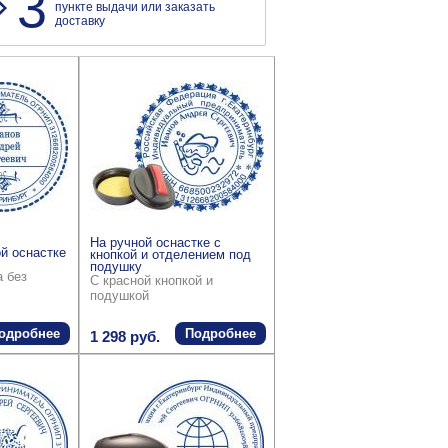
3
пункте выдачи или заказать
доставку
На ручной оснастке с
й оснастке
кнопкой и отделением под
подушку
а без
С красной кнопкой и
подушкой
одробнее
Подробнее
1 298 руб.