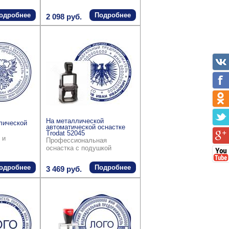
одробнее
Подробнее
2 098 руб.
На металлической
лической
автоматической оснастке
Trodat 52045
 и
Профессиональная
оснастка с подушкой
одробнее
Подробнее
3 469 руб.