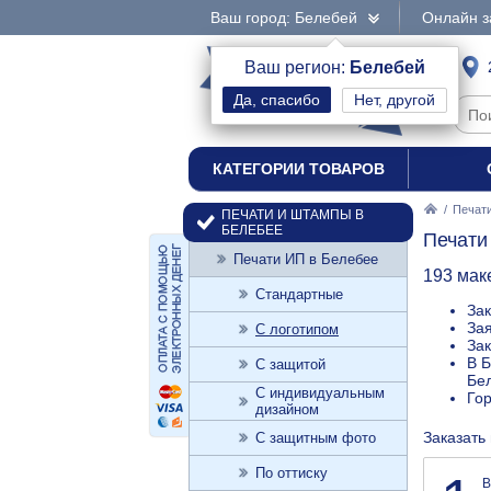
Ваш город: Белебей
Онлайн з
интернет-магазин
Ваш регион:
Белебей
Нет, другой
печати и штампы
КАТЕГОРИИ ТОВАРОВ
/
Печат
ПЕЧАТИ И ШТАМПЫ В
БЕЛЕБЕЕ
Печати
Печати ИП в Белебее
193 мак
Стандартные
Зак
Зая
С логотипом
Зак
В Б
С защитой
Бел
С индивидуальным
Го
дизайном
Заказать
С защитным фото
По оттиску
В