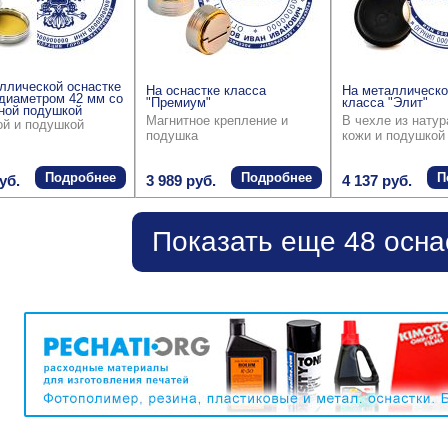
ллической оснастке
На оснастке класса
На металлическо
диаметром 42 мм со
"Премиум"
класса "Элит"
ной подушкой
Магнитное крепление и
В чехле из нату
ой и подушкой
подушка
кожи и подушкой
Подробнее
Подробнее
П
уб.
3 989 руб.
4 137 руб.
Показать еще 48 осна