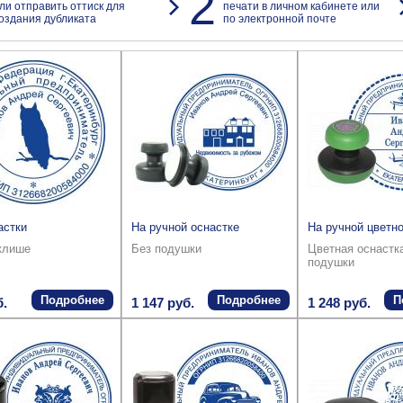
2
ли отправить оттиск для
печати в личном кабинете или
оздания дубликата
по электронной почте
астки
На ручной оснастке
На ручной цветно
клише
Без подушки
Цветная оснастк
подушки
Подробнее
Подробнее
П
б.
1 147 руб.
1 248 руб.