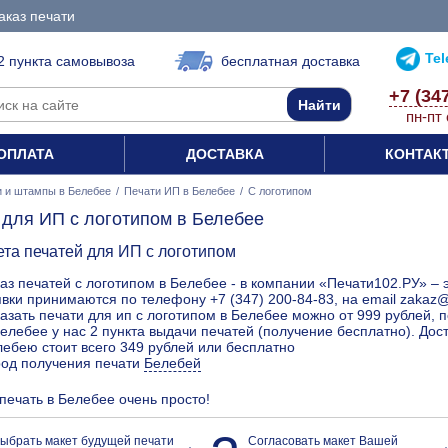
аказ печати
Te
2 пункта самовывоза
бесплатная доставка
+7 (34
пн-пт 
ОПЛАТА
ДОСТАВКА
КОНТАК
и и штампы в Белебее
/
Печати ИП в Белебее
/
С логотипом
 для ИП с логотипом в Белебее
ета печатей для ИП с логотипом
аз печатей с логотипом в Белебее - в компании «Печати102.РУ» – 
вки принимаются по телефону +7 (347) 200-84-83, на email zakaz
азать печати для ип с логотипом в Белебее можно от 999 рублей, 
елебее у нас 2 пункта выдачи печатей (получение бесплатно). Дос
ебею стоит всего 349 рублей или бесплатно
род получения печати
Белебей
 печать в Белебее очень просто!
ыбрать макет будущей печати
Согласовать макет Вашей