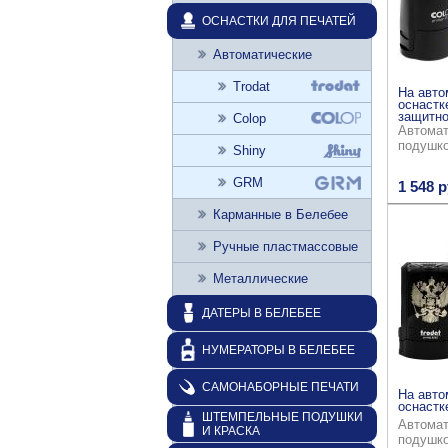
ОСНАСТКИ ДЛЯ ПЕЧАТЕЙ
Автоматические
Trodat
На авто
оснастк
защитно
Colop
Автомат
подушк
Shiny
GRM
1 548 р
Карманные в Белебее
Ручные пластмассовые
Металлические
ДАТЕРЫ В БЕЛЕБЕЕ
НУМЕРАТОРЫ В БЕЛЕБЕЕ
САМОНАБОРНЫЕ ПЕЧАТИ
На авто
оснастке
ШТЕМПЕЛЬНЫЕ ПОДУШКИ
Автомат
И КРАСКА
подушк