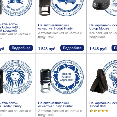
матической
На автоматической
На карманной ос
е Colop R40 с
оснастке Trodat Printy
Colop Mouse
й крышкой
Автоматическая оснастка с
Компактная осна
ическая оснастка с
подушкой
подушкой
ой
Подробнее
Подробнее
П
уб.
1 548 руб.
1 648 руб.
матической
На автоматической
На карманной ос
 Trodat Printy
оснастке Shiny Printer
Trodat 9440
ическая оснастка с
Автоматическая оснастка с
ой
подушкой