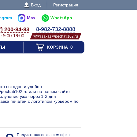
Вход
Регистрация
legram
Max
WhatsApp
8-982-732-8888
7) 200-84-83
с 9:00-19:00
zakaz@pechati102.ru
ТЫ
КОРЗИНА
0
это выгодно и удобно
@pechati102.ru или на нашем сайте
получение уже через 1-2 дня
тавка печатей с логотипом курьером по
Получить заказ в нашем офисе,