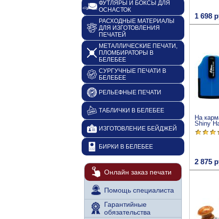
ФУТЛЯРЫ И БОКСЫ ДЛЯ
ОСНАСТОК
1 698 р
РАСХОДНЫЕ МАТЕРИАЛЫ
ДЛЯ ИЗГОТОВЛЕНИЯ
ПЕЧАТЕЙ
МЕТАЛЛИЧЕСКИЕ ПЕЧАТИ,
ПЛОМБИРАТОРЫ В
БЕЛЕБЕЕ
СУРГУЧНЫЕ ПЕЧАТИ В
БЕЛЕБЕЕ
РЕЛЬЕФНЫЕ ПЕЧАТИ
ТАБЛИЧКИ В БЕЛЕБЕЕ
На карм
Shiny H
ИЗГОТОВЛЕНИЕ БЕЙДЖЕЙ
БИРКИ В БЕЛЕБЕЕ
2 875 р
Онлайн заказ печати
Помощь специалиста
Гарантийные
обязательства