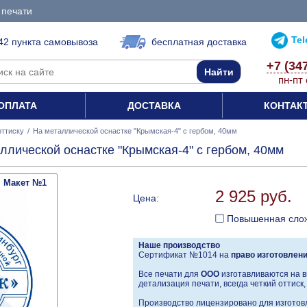
 печати
Te
42 пункта самовывоза
бесплатная доставка
+7 (34
пн-пт 
ОПЛАТА
ДОСТАВКА
КОНТАК
оттиску
/
На металлической оснастке "Крымская-4" с гербом, 40мм
ллической оснастке "Крымская-4" с гербом, 40мм
Макет №1
2 925 руб.
Цена:
Повышенная сло
Наше производство
Сертификат №1014 на
право изготовлен
Все печати для
ООО
изготавливаются на в
детализация печати, всегда четкий оттиск
Производство лицензировано для изготовл