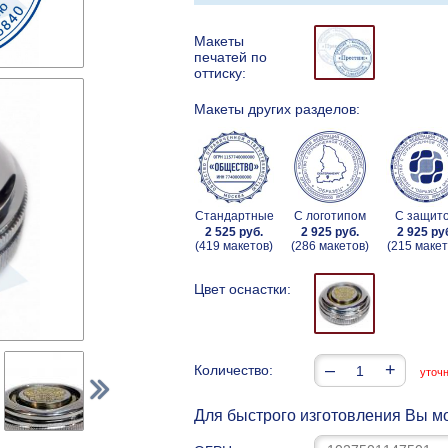
Макеты
печатей по
оттиску:
Макеты других разделов:
Стандартные
С логотипом
С защит
2 525 руб.
2 925 руб.
2 925 ру
(419 макетов)
(286 макетов)
(215 макет
Цвет оснастки:
–
+
Количество:
уточ
Для быстрого изготовления Вы мо