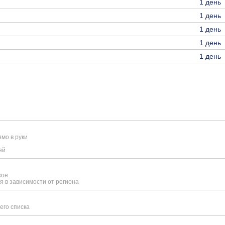
1 день
1 день
1 день
1 день
1 день
мо в руки
ей
зон
я в зависимости от региона
его списка