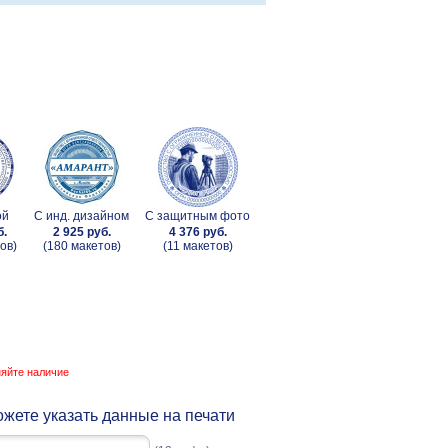
ой
С инд. дизайном
С защитным фото
б.
2 925 руб.
4 376 руб.
ов)
(180 макетов)
(11 макетов)
няйте наличие
жете указать данные на печати