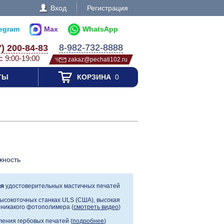
Вход
Регистрация
legram
Max
WhatsApp
8-982-732-8888
7) 200-84-83
с 9:00-19:00
zakaz@pechati102.ru
ТЫ
КОРЗИНА
0
жность
ия
удостоверительных мастичных печатей
ысокоточных станках ULS (США), высокая
, никакого фотополимера (
смотреть видео
)
ения гербовых печатей (
подробнее
)