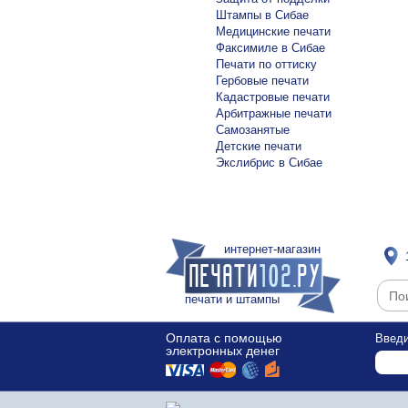
Штампы в Сибае
Медицинские печати
Факсимиле в Сибае
Печати по оттиску
Гербовые печати
Кадастровые печати
Арбитражные печати
Самозанятые
Детские печати
Экслибрис в Сибае
интернет-магазин
печати и штампы
Оплата с помощью
Введи
электронных денег