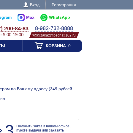
Вход
Регистрация
legram
Max
WhatsApp
8-982-732-8888
7) 200-84-83
с 9:00-19:00
zakaz@pechati102.ru
ТЫ
КОРЗИНА
0
рьером по Вашему адресу (349 рублей
дня
3
Получить заказ в нашем офисе,
пункте выдачи или заказать