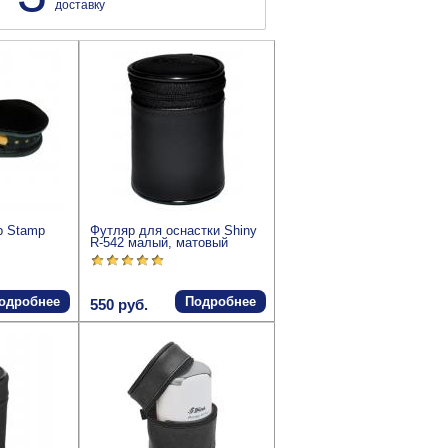
доставку
p Stamp
Футляр для оснастки Shiny
R-542 малый, матовый
одробнее
Подробнее
550 руб.