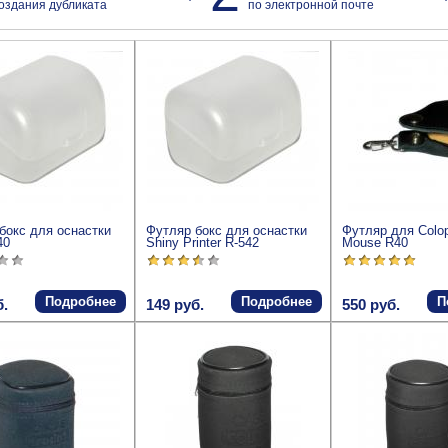
оздания дубликата
по электронной почте
бокс для оснастки
Футляр бокс для оснастки
Футляр для Colo
40
Shiny Printer R-542
Mouse R40
Подробнее
Подробнее
П
б.
149 руб.
550 руб.