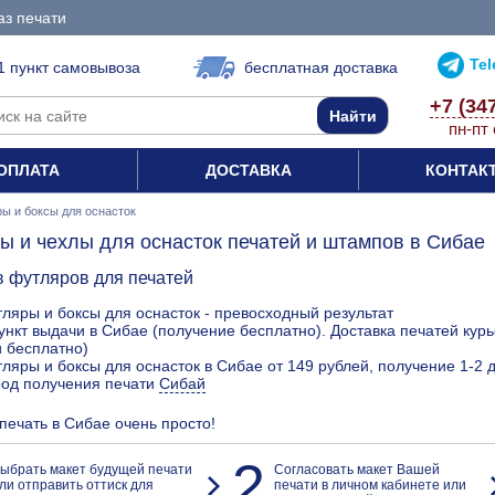
аз печати
Te
1 пункт самовывоза
бесплатная доставка
+7 (34
пн-пт 
ОПЛАТА
ДОСТАВКА
КОНТАК
ы и боксы для оснасток
ы и чехлы для оснасток печатей и штампов в Сибае
в футляров для печатей
ляры и боксы для оснасток - превосходный результат
ункт выдачи в Сибае (получение бесплатно). Доставка печатей ку
 бесплатно)
ляры и боксы для оснасток в Сибае от 149 рублей, получение 1-2 
род получения печати
Сибай
 печать в Сибае очень просто!
2
ыбрать макет будущей печати
Согласовать макет Вашей
ли отправить оттиск для
печати в личном кабинете или