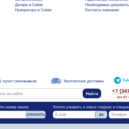
Датеры в Сибае
Необходимые документ
Нумераторы в Сибае
Контакты компании
Te
1 пункт самовывоза
бесплатная доставка
+7 (34
пн-пт 
те номер заказа
Хотите узнавать о новых скидках и специ