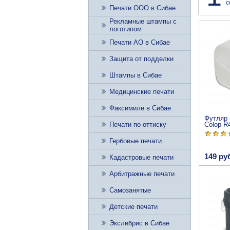
с
Печати ООО в Сибае
Рекламные штампы с
логотипом
Печати АО в Сибае
Защита от подделки
Штампы в Сибае
Медицинские печати
Факсимиле в Сибае
Футляр 
Печати по оттиску
Colop R
Гербовые печати
149 ру
Кадастровые печати
Арбитражные печати
Самозанятые
Детские печати
Экслибрис в Сибае