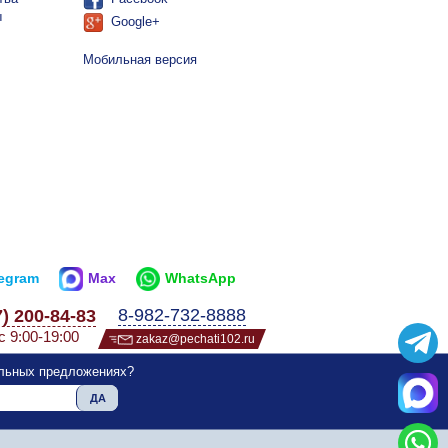
ы
Google+
Мобильная версия
legram
Max
WhatsApp
8-982-732-8888
7) 200-84-83
с 9:00-19:00
zakaz@pechati102.ru
альных предложениях?