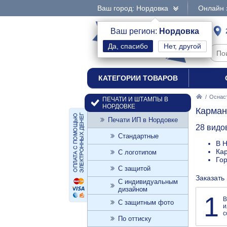
Ваш город: Нордовка
Онлайн 
интернет-магазин
Ваш регион:
Нордовка
Нет, другой
печати и штампы
КАТЕГОРИИ ТОВАРОВ
/
Оснаст
ПЕЧАТИ И ШТАМПЫ В
НОРДОВКЕ
Карман
Печати ИП в Нордовке
28 видо
Стандартные
В Н
Кар
С логотипом
Го
С защитой
Заказать
С индивидуальным
дизайном
1
В
С защитным фото
и
с
По оттиску