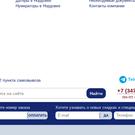
Датеры в Нордовке
Необходимые документ
Нумераторы в Нордовке
Контакты компании
Te
2 пункта самовывоза
+7 (34
пн-пт 
те номер заказа
Хотите узнавать о новых скидках и специ