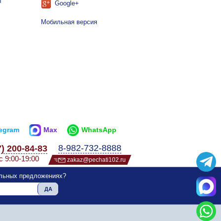
ы
Google+
Мобильная версия
legram
Max
WhatsApp
8-982-732-8888
7) 200-84-83
с 9:00-19:00
zakaz@pechati102.ru
альных предложениях?