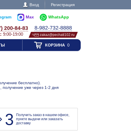
Вход
Регистрация
legram
Max
WhatsApp
8-982-732-8888
7) 200-84-83
с 9:00-19:00
zakaz@pechati102.ru
ТЫ
КОРЗИНА
0
олучение бесплатно).
, получение уже через 1-2 дня
3
Получить заказ в нашем офисе,
пункте выдачи или заказать
доставку