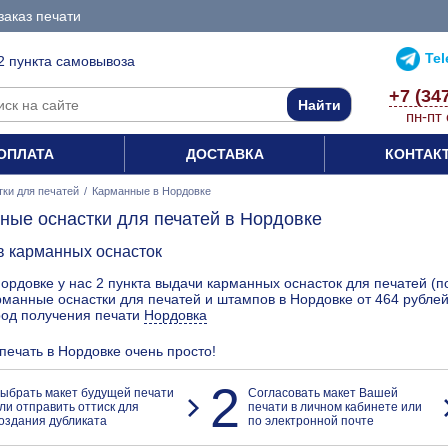
заказ печати
Te
2 пункта самовывоза
+7 (34
пн-пт 
ОПЛАТА
ДОСТАВКА
КОНТАК
ки для печатей
/
Карманные в Нордовке
ные оснастки для печатей в Нордовке
в карманных оснасток
ордовке у нас 2 пункта выдачи карманных оснасток для печатей (п
манные оснастки для печатей и штампов в Нордовке от 464 рублей
род получения печати
Нордовка
 печать в Нордовке очень просто!
2
ыбрать макет будущей печати
Согласовать макет Вашей
ли отправить оттиск для
печати в личном кабинете или
оздания дубликата
по электронной почте