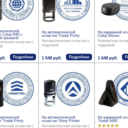
матической
На автоматической
На карманной ос
е Colop R40 с
оснастке Trodat Printy
Colop Mouse
й крышкой
Автоматическая оснастка с
Компактная осна
ическая оснастка с
подушкой
подушкой
ой
Подробнее
Подробнее
П
уб.
1 548 руб.
1 648 руб.
матической
На автоматической
На карманной ос
 Trodat Printy
оснастке Shiny Printer
Trodat 9440
ическая оснастка с
Автоматическая оснастка с