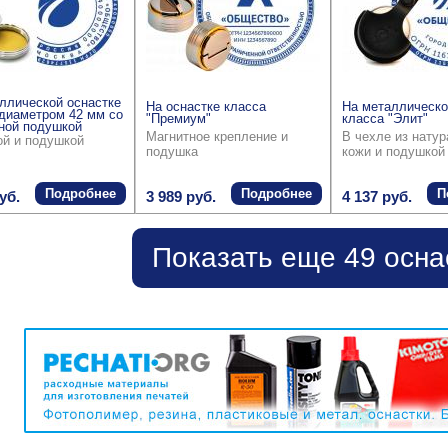
ллической оснастке
На оснастке класса
На металлическо
диаметром 42 мм со
"Премиум"
класса "Элит"
ной подушкой
Магнитное крепление и
В чехле из нату
ой и подушкой
подушка
кожи и подушкой
Подробнее
Подробнее
П
уб.
3 989 руб.
4 137 руб.
Показать еще 49 осна