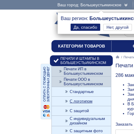
Ваш город: Большеустьикинское
интернет-магазин
Ваш регион:
Большеустьикинс
Нет, другой
печати и штампы
КАТЕГОРИИ ТОВАРОВ
/
Печат
ПЕЧАТИ И ШТАМПЫ В
БОЛЬШЕУСТЬИКИНСКОМ
Печати
Печати ИП в
Большеустьикинском
286 мак
Печати ООО в
Большеустьикинском
Зак
Зая
Стандартные
Зак
дн
С логотипом
В Б
кур
С защитой
Го
С индивидуальным
дизайном
Заказать
С защитным фото