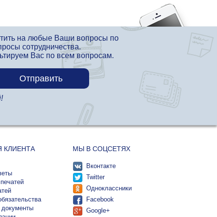
етить на любые Ваши вопросы по
просы сотрудничества.
льтируем Вас по всем вопросам.
!
Я КЛИЕНТА
МЫ В СОЦСЕТЯХ
Вконтакте
веты
Twitter
 печатей
Одноклассники
атей
обязательства
Facebook
 документы
Google+
пании