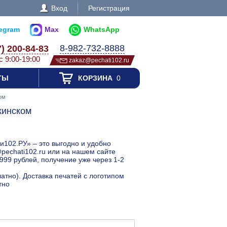
Вход
Регистрация
legram
Max
WhatsApp
8-982-732-8888
7) 200-84-83
с 9:00-19:00
zakaz@pechati102.ru
ТЫ
КОРЗИНА
0
ом
кинском
и102.РУ» – это выгодно и удобно
@pechati102.ru или на нашем сайте
999 рублей, получение уже через 1-2
атно). Доставка печатей с логотипом
тно