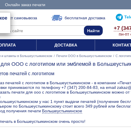
Онлайн заказ печати
Te
кое
1 пункт самовывоза
бесплатная доставка
+7 (34
пн-пт 
ОПЛАТА
ДОСТАВКА
КОНТАК
и и штампы в Большеустьикинском
/
Печати ООО в Большеустьикинском
/
С логотип
 для ООО с логотипом или эмблемой в Большеустьи
етов печатей с логотипом
аз печатей с логотипом в Большеустьикинском - в компании «Печат
вки принимаются по телефону +7 (347) 200-84-83, на email zakaz
азать печати для ооо с логотипом в Большеустьикинском можно от 
я
ольшеустьикинском у нас 1 пункт выдачи печатей (получение беспл
ьером по Большеустьикинскому стоит всего 349 рублей или беспла
род получения печати
Большеустьикинское
 печать в Большеустьикинском очень просто!