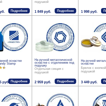
ой
подушкой
Подробнее
Подробнее
П
уб.
1 849 руб.
1 998 руб.
На ручной металлической
анной оснастке
На ручной метал
оснастке с отделением под
andy Stamp
оснастке
подушку
Брелок с кнопкой
Отдельная секция с
подушкой
подушкой
Подробнее
Подробнее
П
5 руб.
2 959 руб.
3 449 руб.