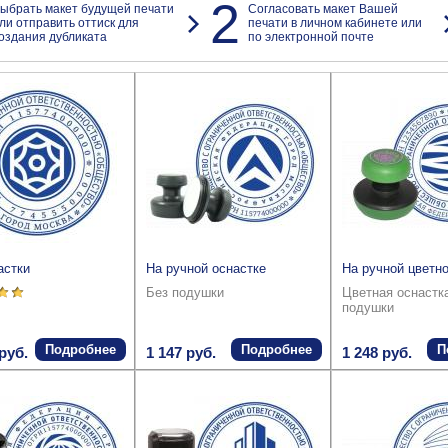
2
ыбрать макет будущей печати
Согласовать макет Вашей
ли отправить оттиск для
печати в личном кабинете или
оздания дубликата
по электронной почте
астки
На ручной оснастке
На ручной цветно
Без подушки
Цветная оснастк
подушки
Подробнее
Подробнее
П
руб.
1 147 руб.
1 248 руб.