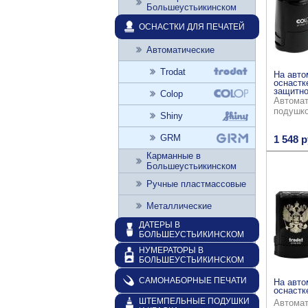
Большеустьикинском
ОСНАСТКИ ДЛЯ ПЕЧАТЕЙ
Автоматические
Trodat
На авто
оснастк
защитно
Colop
Автомат
подушк
Shiny
GRM
1 548 р
Карманные в
Большеустьикинском
Ручные пластмассовые
Металлические
ДАТЕРЫ В
БОЛЬШЕУСТЬИКИНСКОМ
НУМЕРАТОРЫ В
БОЛЬШЕУСТЬИКИНСКОМ
САМОНАБОРНЫЕ ПЕЧАТИ
На авто
оснастке
ШТЕМПЕЛЬНЫЕ ПОДУШКИ
Автомат