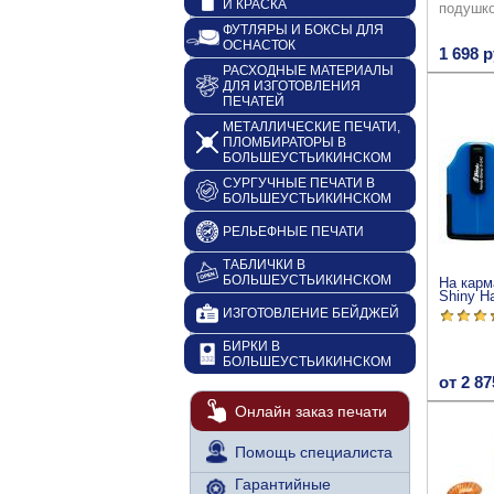
И КРАСКА
подушк
ФУТЛЯРЫ И БОКСЫ ДЛЯ
ОСНАСТОК
1 698 р
РАСХОДНЫЕ МАТЕРИАЛЫ
ДЛЯ ИЗГОТОВЛЕНИЯ
ПЕЧАТЕЙ
МЕТАЛЛИЧЕСКИЕ ПЕЧАТИ,
ПЛОМБИРАТОРЫ В
БОЛЬШЕУСТЬИКИНСКОМ
СУРГУЧНЫЕ ПЕЧАТИ В
БОЛЬШЕУСТЬИКИНСКОМ
РЕЛЬЕФНЫЕ ПЕЧАТИ
ТАБЛИЧКИ В
БОЛЬШЕУСТЬИКИНСКОМ
На карм
Shiny H
ИЗГОТОВЛЕНИЕ БЕЙДЖЕЙ
БИРКИ В
БОЛЬШЕУСТЬИКИНСКОМ
от 2 87
Онлайн заказ печати
Помощь специалиста
Гарантийные