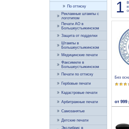
1
В
По оттиску
и
с
Рекламные штампы с
логотипом
Печати АО в
Большеустьикинском
Защита от подделки
Штампы в
Большеустьикинском
Медицинские печати
Факсимиле в
Большеустьикинском
Печати по оттиску
Без осн
Гербовые печати
Кадастровые печати
от 999 
Арбитражные печати
Самозанятые
Детские печати
Экслибрис в