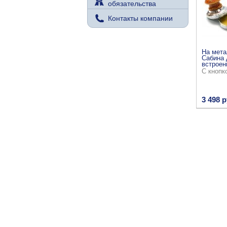
обязательства
Контакты компании
На мета
Сабина 
встроен
С кнопк
3 498 р