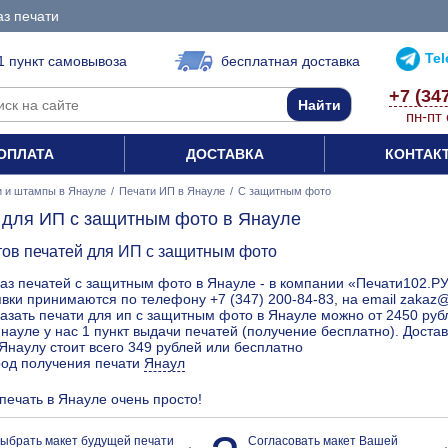
аз печати
Te
1 пункт самовывоза
бесплатная доставка
+7 (34
пн-пт 
ОПЛАТА
ДОСТАВКА
КОНТАК
и и штампы в Янауле
/
Печати ИП в Янауле
/
С защитным фото
 для ИП с защитным фото в Янауле
тов печатей для ИП с защитным фото
аз печатей с защитным фото в Янауле - в компании «Печати102.РУ
вки принимаются по телефону +7 (347) 200-84-83, на email zakaz
азать печати для ип с защитным фото в Янауле можно от 2450 рубл
науле у нас 1 пункт выдачи печатей (получение бесплатно). Дост
Янаулу стоит всего 349 рублей или бесплатно
род получения печати
Янаул
 печать в Янауле очень просто!
ыбрать макет будущей печати
Согласовать макет Вашей