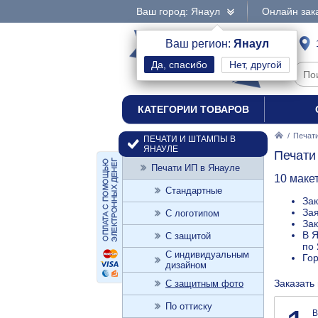
Ваш город: Янаул
Онлайн зак
интернет-магазин
Ваш регион:
Янаул
Нет, другой
печати и штампы
КАТЕГОРИИ ТОВАРОВ
/
Печат
ПЕЧАТИ И ШТАМПЫ В
ЯНАУЛЕ
Печати
Печати ИП в Янауле
10 маке
Стандартные
Зак
Зая
С логотипом
Зак
В Я
С защитой
по 
С индивидуальным
Го
дизайном
Заказать
С защитным фото
По оттиску
В