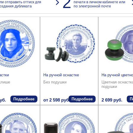
2
ли отправить оттиск для
печати в личном кабинете или
оздания дубликата
по электронной почте
астки
На ручной оснастке
На ручной цветно
клише
Без подушки
Цветная оснастк
подушки
Подробнее
Подробнее
П
уб.
от 2 598 руб.
2 699 руб.