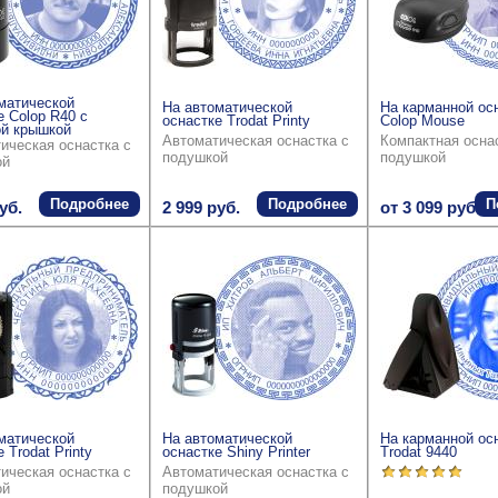
матической
На автоматической
На карманной ос
е Colop R40 с
оснастке Trodat Printy
Colop Mouse
й крышкой
Автоматическая оснастка с
Компактная осна
ическая оснастка с
подушкой
подушкой
ой
Подробнее
Подробнее
П
уб.
2 999 руб.
от 3 099 руб.
матической
На автоматической
На карманной ос
 Trodat Printy
оснастке Shiny Printer
Trodat 9440
ическая оснастка с
Автоматическая оснастка с
ой
подушкой