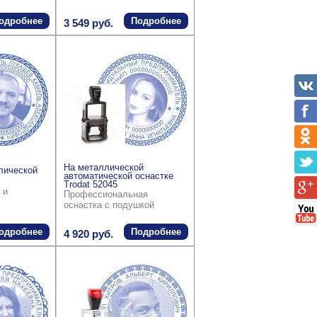
одробнее
Подробнее
3 549 руб.
На металлической
лической
автоматической оснастке
Trodat 52045
 и
Профессиональная
оснастка с подушкой
одробнее
Подробнее
4 920 руб.