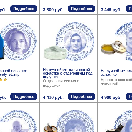
Подробнее
Подробнее
П
уб.
3 300 руб.
3 449 руб.
На ручной металлической
анной оснастке
На ручной метал
оснастке с отделением под
andy Stamp
оснастке
подушку
Брелок с кнопкой
Отдельная секция с
подушкой
подушкой
Подробнее
Подробнее
П
уб.
4 410 руб.
4 900 руб.