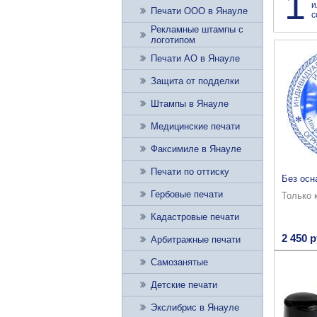
1
и
Печати ООО в Янауле
с
Рекламные штампы с
логотипом
Печати АО в Янауле
Защита от подделки
Штампы в Янауле
Медицинские печати
Факсимиле в Янауле
Печати по оттиску
Без осн
Гербовые печати
Только 
Кадастровые печати
2 450 р
Арбитражные печати
Самозанятые
Детские печати
Экслибрис в Янауле