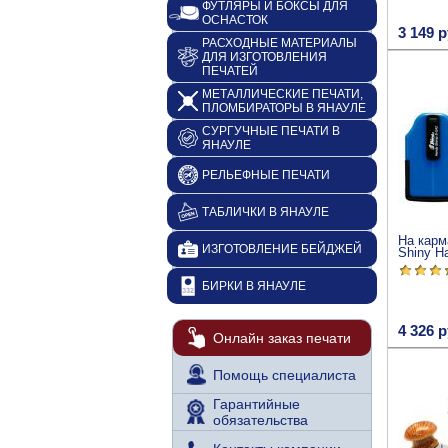
ФУТЛЯРЫ И БОКСЫ ДЛЯ
ОСНАСТОК
3 149 р
РАСХОДНЫЕ МАТЕРИАЛЫ
ДЛЯ ИЗГОТОВЛЕНИЯ
ПЕЧАТЕЙ
МЕТАЛЛИЧЕСКИЕ ПЕЧАТИ,
ПЛОМБИРАТОРЫ В ЯНАУЛЕ
СУРГУЧНЫЕ ПЕЧАТИ В
ЯНАУЛЕ
РЕЛЬЕФНЫЕ ПЕЧАТИ
ТАБЛИЧКИ В ЯНАУЛЕ
На карм
ИЗГОТОВЛЕНИЕ БЕЙДЖЕЙ
Shiny H
БИРКИ В ЯНАУЛЕ
4 326 р
Онлайн заказ печати
Помощь специалиста
Гарантийные
обязательства