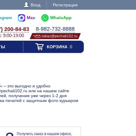
Вход
Регистрация
legram
Max
WhatsApp
8-982-732-8888
7) 200-84-83
с 9:00-19:00
zakaz@pechati102.ru
ТЫ
КОРЗИНА
0
» – это выгодно и удобно
@pechati102.ru или на нашем сайте
ей, получение уже через 1-2 дня
авка печатей с защитным фото курьером
Получить заказ в нашем офисе,