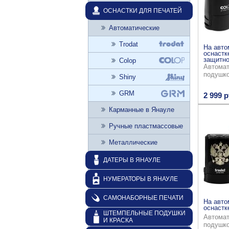
ОСНАСТКИ ДЛЯ ПЕЧАТЕЙ
Автоматические
Trodat
На авто
оснастк
защитно
Colop
Автомат
подушк
Shiny
GRM
2 999 р
Карманные в Янауле
Ручные пластмассовые
Металлические
ДАТЕРЫ В ЯНАУЛЕ
НУМЕРАТОРЫ В ЯНАУЛЕ
САМОНАБОРНЫЕ ПЕЧАТИ
На авто
оснастке
ШТЕМПЕЛЬНЫЕ ПОДУШКИ
Автомат
И КРАСКА
подушк