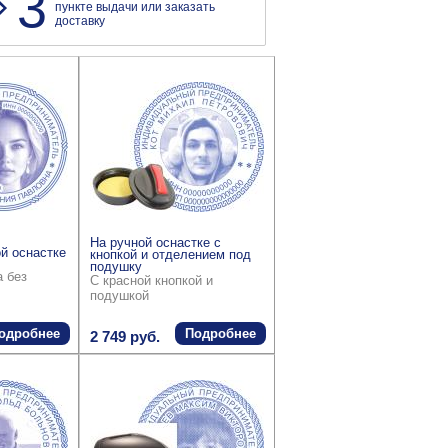
3
пункте выдачи или заказать
доставку
На ручной оснастке с
й оснастке
кнопкой и отделением под
подушку
а без
С красной кнопкой и
подушкой
одробнее
Подробнее
2 749 руб.