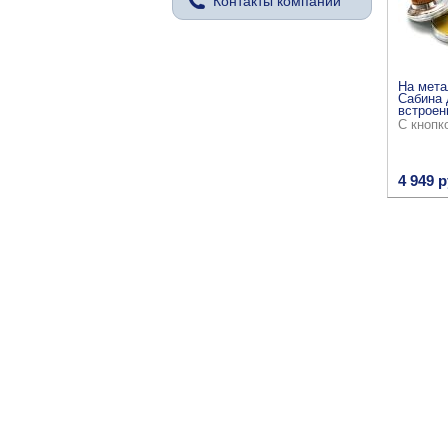
Контакты компании
На мета
Сабина 
встроен
С кнопк
4 949 р