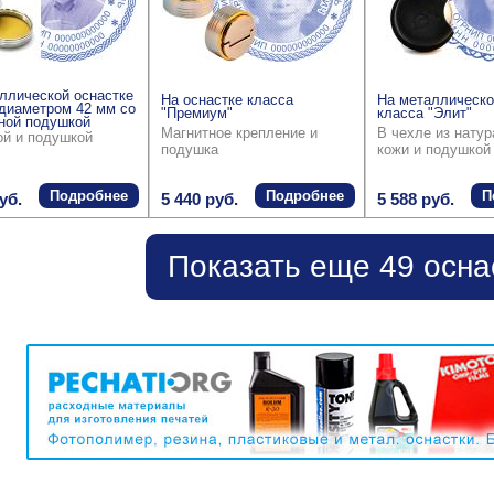
ллической оснастке
На оснастке класса
На металлическо
диаметром 42 мм со
"Премиум"
класса "Элит"
ной подушкой
Магнитное крепление и
В чехле из нату
ой и подушкой
подушка
кожи и подушкой
Подробнее
Подробнее
П
уб.
5 440 руб.
5 588 руб.
Показать еще 49 осна