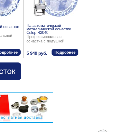
На автоматической
й оснастке
металлической оснастке
Colop R3040
ральной
Профессиональная
оснастка с подушкой
одробнее
Подробнее
5 940 руб.
сток