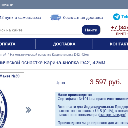
 печати
Te
42 пункта самовывоза
бесплатная доставка
+7 (34
пн-пт 
ОПЛАТА
ДОСТАВКА
КОНТАК
итой
/
На металлической оснастке Карина-кнопка D42, 42мм
лической оснастке Карина-кнопка D42, 42мм
Макет №39
3 597 руб.
Цена:
Наше производство
Сертификат №1014 на
право изготовлен
Все печати для
Индивидуальных Предпр
высокоточных станках ULS (США), высокая 
никакого фотополимера (
смотреть видео
)
Производство лицензировано для изготовл