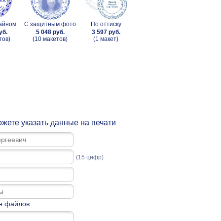
зайном
С защитным фото
По оттиску
уб.
5 048 руб.
3 597 руб.
тов)
(10 макетов)
(1 макет)
жете указать данные на печати
(15 цифр)
е файлов