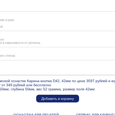
мо в руки
ей
зон
я в зависимости от региона
его списка
еской оснастке Карина-кнопка D42, 42мм по цене 3597 рублей и 
 от 349 рублей или бесплатно
50мм, глубина 50мм, вес 52 грамма, размер поля 42мм
Добавить в корзину