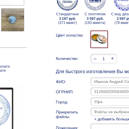
Стандартные
С логотипом
С инд. ди
3 197 руб.
3 597 руб.
3 597 р
(371 макет)
(193 макета)
(78 маке
Цвет оснастки:
–
+
Количество:
печати
чати
Для быстрого изготовления Вы мо
ФИО:
ОГРНИП:
Город:
Прикрепить
файлы:
+ добавить больш
Пожелания: