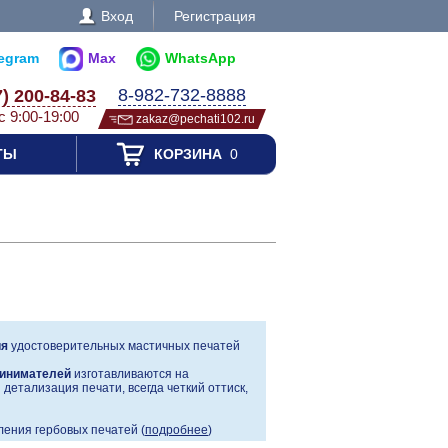
Вход
Регистрация
legram
Max
WhatsApp
8-982-732-8888
7) 200-84-83
с 9:00-19:00
zakaz@pechati102.ru
ТЫ
КОРЗИНА
0
ия
удостоверительных мастичных печатей
инимателей
изготавливаются на
детализация печати, всегда четкий оттиск,
ения гербовых печатей (
подробнее
)