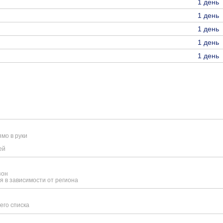
1 день
1 день
1 день
1 день
1 день
мо в руки
ей
зон
я в зависимости от региона
его списка