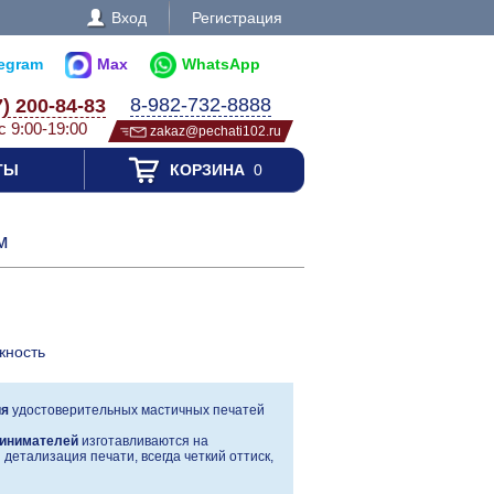
Вход
Регистрация
legram
Max
WhatsApp
8-982-732-8888
7) 200-84-83
с 9:00-19:00
zakaz@pechati102.ru
ТЫ
КОРЗИНА
0
м
жность
ия
удостоверительных мастичных печатей
инимателей
изготавливаются на
детализация печати, всегда четкий оттиск,