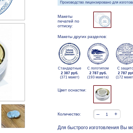
Производство лицензировано для изготовл
Макеты
печатей по
оттиску:
Макеты других разделов:
Стандартные
С логотипом
С защит
2 387 руб.
2 787 руб.
2 787 ру
(371 макет)
(193 макета)
(172 маке
Цвет оснастки:
–
+
Количество:
Для быстрого изготовления Вы мо