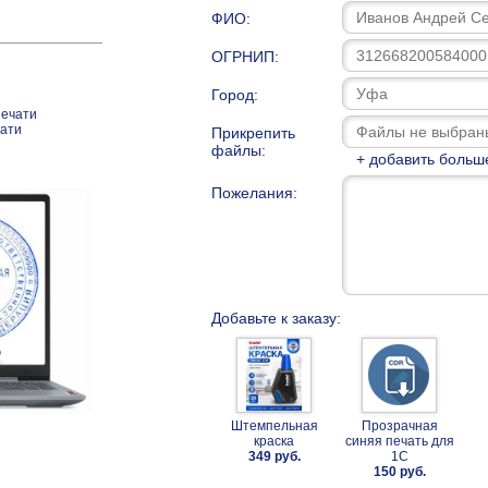
ФИО:
ОГРНИП:
Город:
печати
чати
Прикрепить
файлы:
+ добавить больш
Пожелания:
Добавьте к заказу:
Штемпельная
Прозрачная
краска
синяя печать для
349 руб.
1С
150 руб.