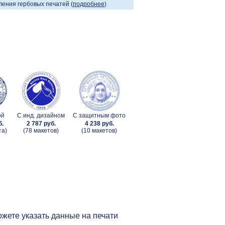
ения гербовых печатей (
подробнее
)
ой
С инд. дизайном
С защитным фото
б.
2 787 руб.
4 238 руб.
та)
(78 макетов)
(10 макетов)
жете указать данные на печати