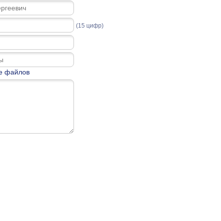
(15 цифр)
е файлов