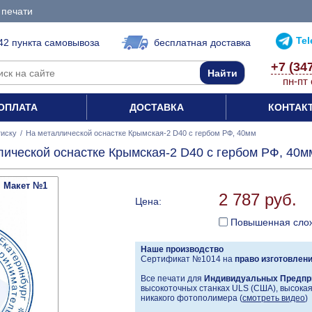
 печати
Te
42 пункта самовывоза
бесплатная доставка
+7 (34
пн-пт 
ОПЛАТА
ДОСТАВКА
КОНТАК
тиску
/
На металлической оснастке Крымская-2 D40 с гербом РФ, 40мм
лической оснастке Крымская-2 D40 с гербом РФ, 40м
Макет №1
2 787 руб.
Цена:
Повышенная сло
Наше производство
Сертификат №1014 на
право изготовлен
Все печати для
Индивидуальных Предпр
высокоточных станках ULS (США), высокая 
никакого фотополимера (
смотреть видео
)