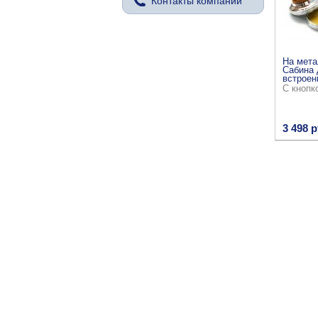
Контакты компании
На мета
Сабина 
встроен
С кнопк
3 498 р