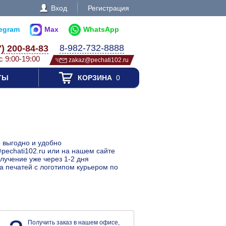
Вход
Регистрация
legram
Max
WhatsApp
8-982-732-8888
7) 200-84-83
с 9:00-19:00
zakaz@pechati102.ru
ТЫ
КОРЗИНА
0
о выгодно и удобно
@pechati102.ru или на нашем сайте
олучение уже через 1-2 дня
ка печатей с логотипом курьером по
Получить заказ в нашем офисе,