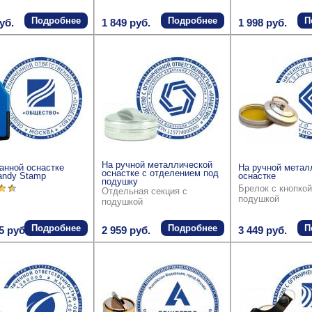
Подробнее
Подробнее
П
уб.
1 849 руб.
1 998 руб.
На ручной металлической
анной оснастке
На ручной метал
оснастке с отделением под
andy Stamp
оснастке
подушку
Брелок с кнопкой
Отдельная секция с
подушкой
подушкой
Подробнее
Подробнее
П
5 руб.
2 959 руб.
3 449 руб.