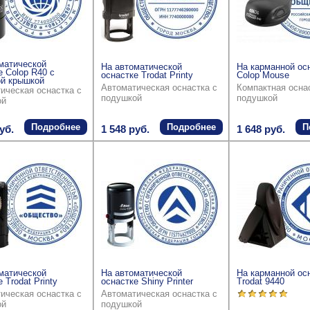
матической
На автоматической
На карманной ос
е Colop R40 с
оснастке Trodat Printy
Colop Mouse
й крышкой
Автоматическая оснастка с
Компактная осна
ическая оснастка с
подушкой
подушкой
ой
Подробнее
Подробнее
П
уб.
1 548 руб.
1 648 руб.
матической
На автоматической
На карманной ос
 Trodat Printy
оснастке Shiny Printer
Trodat 9440
ическая оснастка с
Автоматическая оснастка с
ой
подушкой