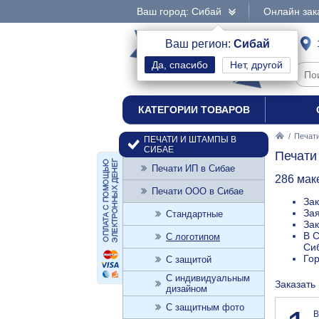
Ваш город: Сибай
Онлайн зак
интернет-магазин
Ваш регион:
Сибай
Нет, другой
печати и штампы
КАТЕГОРИИ ТОВАРОВ
/
Печат
ПЕЧАТИ И ШТАМПЫ В
СИБАЕ
Печати
Печати ИП в Сибае
286 мак
Печати ООО в Сибае
Зак
Зая
Стандартные
Зак
В С
С логотипом
Сиб
Го
С защитой
С индивидуальным
Заказать
дизайном
С защитным фото
В