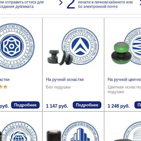
2
ли отправить оттиск для
печати в личном кабинете или
оздания дубликата
по электронной почте
астки
На ручной оснастке
На ручной цветно
Без подушки
Цветная оснастк
подушки
Подробнее
Подробнее
П
руб.
1 147 руб.
1 248 руб.