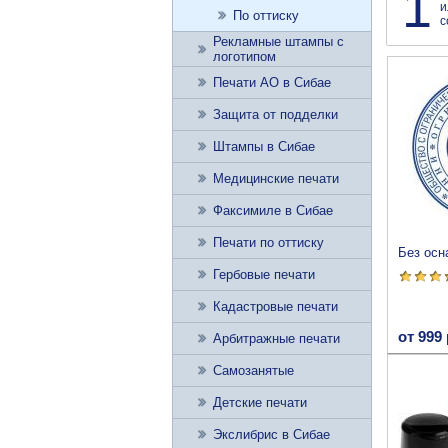
1
и
По оттиску
с
Рекламные штампы с
логотипом
Печати АО в Сибае
Защита от подделки
Штампы в Сибае
Медицинские печати
Факсимиле в Сибае
Печати по оттиску
Без осн
Гербовые печати
Кадастровые печати
от 999 
Арбитражные печати
Самозанятые
Детские печати
Экслибрис в Сибае