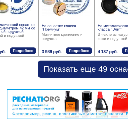
ллической оснастке
На оснастке класса
На металлическо
диаметром 42 мм со
"Премиум"
класса "Элит"
ной подушкой
Магнитное крепление и
В чехле из нату
ой и подушкой
подушка
кожи и подушкой
Подробнее
Подробнее
П
уб.
3 989 руб.
4 137 руб.
Показать еще 49 осна