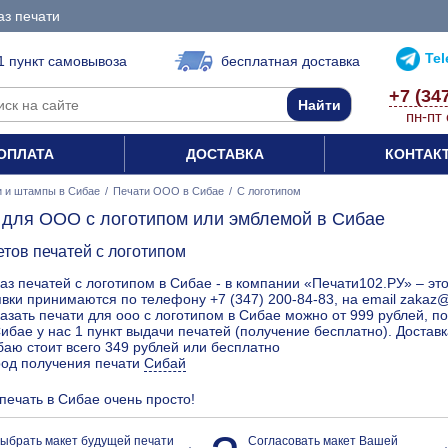
аз печати
Te
1 пункт самовывоза
бесплатная доставка
+7 (34
пн-пт 
ОПЛАТА
ДОСТАВКА
КОНТАК
и и штампы в Сибае
/
Печати ООО в Сибае
/
С логотипом
 для ООО с логотипом или эмблемой в Сибае
етов печатей с логотипом
аз печатей с логотипом в Сибае - в компании «Печати102.РУ» – эт
вки принимаются по телефону +7 (347) 200-84-83, на email zakaz
азать печати для ооо с логотипом в Сибае можно от 999 рублей, п
ибае у нас 1 пункт выдачи печатей (получение бесплатно). Достав
аю стоит всего 349 рублей или бесплатно
род получения печати
Сибай
 печать в Сибае очень просто!
ыбрать макет будущей печати
Согласовать макет Вашей