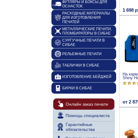
ФУТЛЯРЫ И БОКСЫ ДЛЯ
ОСНАСТОК
1 698 р
РАСХОДНЫЕ МАТЕРИАЛЫ
ДЛЯ ИЗГОТОВЛЕНИЯ
ПЕЧАТЕЙ
МЕТАЛЛИЧЕСКИЕ ПЕЧАТИ,
ПЛОМБИРАТОРЫ В СИБАЕ
СУРГУЧНЫЕ ПЕЧАТИ В
СИБАЕ
РЕЛЬЕФНЫЕ ПЕЧАТИ
ТАБЛИЧКИ В СИБАЕ
На карм
ИЗГОТОВЛЕНИЕ БЕЙДЖЕЙ
Shiny H
БИРКИ В СИБАЕ
от 2 87
Онлайн заказ печати
Помощь специалиста
Гарантийные
обязательства