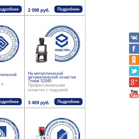
одробнее
Подробнее
2 098 руб.
На металлической
лической
автоматической оснастке
Trodat 52045
 и
Профессиональная
оснастка с подушкой
одробнее
Подробнее
3 469 руб.