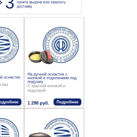
3
пункте выдачи или заказать
доставку
На ручной оснастке с
й оснастке
кнопкой и отделением под
подушку
а без
С красной кнопкой и
подушкой
одробнее
Подробнее
1 298 руб.